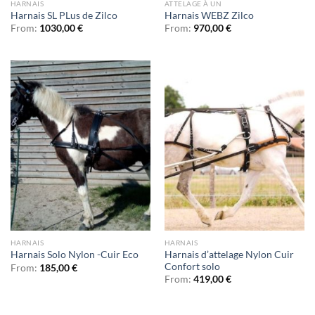
HARNAIS
ATTELAGE À UN
Harnais SL PLus de Zilco
Harnais WEBZ Zilco
From:
1030,00
€
From:
970,00
€
HARNAIS
HARNAIS
Harnais d’attelage Nylon Cuir
Harnais Solo Nylon -Cuir Eco
Confort solo
From:
185,00
€
From:
419,00
€