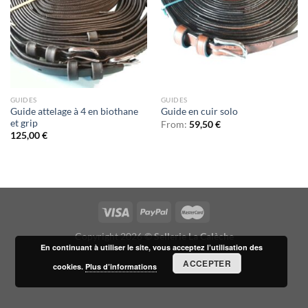
GUIDES
GUIDES
Guide attelage à 4 en biothane
Guide en cuir solo
et grip
From:
59,50
€
125,00
€
Copyright 2026 ©
Sellerie La Calèche
En continuant à utiliser le site, vous acceptez l’utilisation des
ACCEPTER
cookies.
Plus d’informations