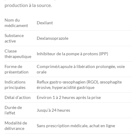
production à la source.
Nom du
Dexilant
médicament
Substance
Dexlansoprazole
active
Classe
Inhibiteur de la pompe à protons (IPP)
thérapeutique
Forme de
Comprimé/capsule à libération prolongée, voie
présentation
orale
Indications
Reflux gastro-œsophagien (RGO), œsophagite
principales
érosive, hyperacidité gastrique
Délai d’action
Environ 1 à 2 heures après la prise
Durée de
Jusqu’à 24 heures
l’effet
Modalité de
Sans prescription médicale, achat en ligne
délivrance