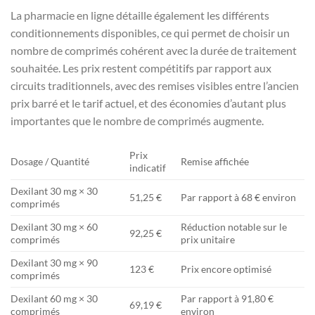
La pharmacie en ligne détaille également les différents
conditionnements disponibles, ce qui permet de choisir un
nombre de comprimés cohérent avec la durée de traitement
souhaitée. Les prix restent compétitifs par rapport aux
circuits traditionnels, avec des remises visibles entre l’ancien
prix barré et le tarif actuel, et des économies d’autant plus
importantes que le nombre de comprimés augmente.
Prix
Dosage / Quantité
Remise affichée
indicatif
Dexilant 30 mg × 30
51,25 €
Par rapport à 68 € environ
comprimés
Dexilant 30 mg × 60
Réduction notable sur le
92,25 €
comprimés
prix unitaire
Dexilant 30 mg × 90
123 €
Prix encore optimisé
comprimés
Dexilant 60 mg × 30
Par rapport à 91,80 €
69,19 €
comprimés
environ