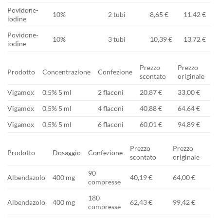
Povidone-
10%
2 tubi
8,65 €
11,42 €
iodine
Povidone-
10%
3 tubi
10,39 €
13,72 €
iodine
Prezzo
Prezzo
Prodotto
Concentrazione
Confezione
scontato
originale
Vigamox
0,5% 5 ml
2 flaconi
20,87 €
33,00 €
Vigamox
0,5% 5 ml
4 flaconi
40,88 €
64,64 €
Vigamox
0,5% 5 ml
6 flaconi
60,01 €
94,89 €
Prezzo
Prezzo
Prodotto
Dosaggio
Confezione
scontato
originale
90
Albendazolo
400 mg
40,19 €
64,00 €
compresse
180
Albendazolo
400 mg
62,43 €
99,42 €
compresse