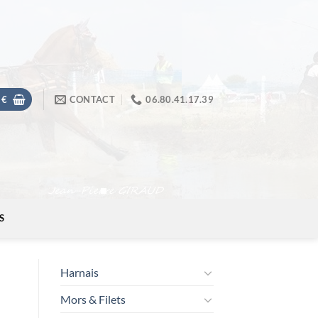
0
€
CONTACT
​06.80.41.17.39
S
Harnais
Mors & Filets